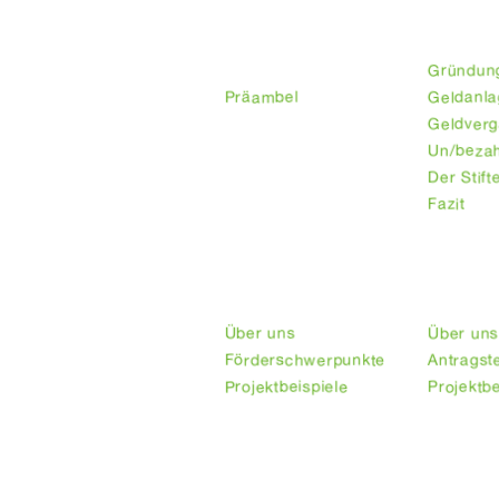
Präambel
Unsere G
des Stifters
Gründun
Präambel
Geldanl
Geldver
Un/bezah
Der Stift
Fazit
Arbeitsgruppen
Afrika
Asien
Über uns
Über uns
Förderschwerpunkte
Antragst
Projektbeispiele
Projektbe