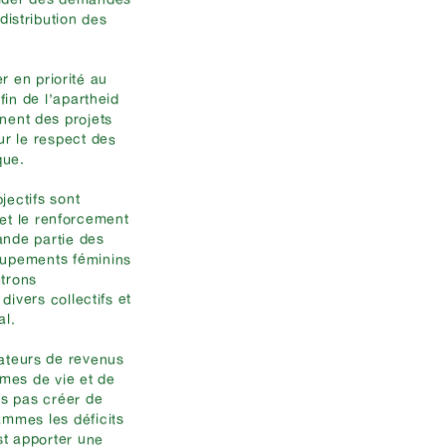
 distribution des
r en priorité au
fin de l’apartheid
nent des projets
ur le respect des
que.
jectifs sont
 et le renforcement
rande partie des
roupements féminins
ntrons
divers collectifs et
al.
éateurs de revenus
mes de vie et de
ns pas créer de
mmes les déficits
st apporter une