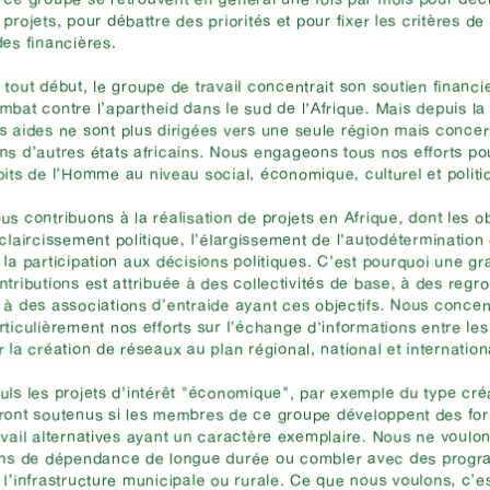
 projets, pour débattre des priorités et pour fixer les critères de
des financières.
 tout début, le groupe de travail concentrait son soutien financie
mbat contre l’apartheid dans le sud de l’Afrique. Mais depuis la 
s aides ne sont plus dirigées vers une seule région mais concer
ns d’autres états africains. Nous engageons tous nos efforts po
oits de l’Homme au niveau social, économique, culturel et politi
us contribuons à la réalisation de projets en Afrique, dont les ob
éclaircissement politique, l’élargissement de l’autodétermination
 la participation aux décisions politiques. C’est pourquoi une g
ntributions est attribuée à des collectivités de base, à des reg
 à des associations d’entraide ayant ces objectifs. Nous conce
rticulièrement nos efforts sur l’échange d’informations entre les 
r la création de réseaux au plan régional, national et internation
uls les projets d’intérêt "économique", par exemple du type cr
ront soutenus si les membres de ce groupe développent des for
avail alternatives ayant un caractère exemplaire. Nous ne voulo
ens de dépendance de longue durée ou combler avec des progra
 l’infrastructure municipale ou rurale. Ce que nous voulons, c’e