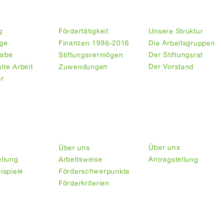
eschichte
Unser Geld
Unsere Struktur
g
Fördertätigkeit
Unsere Struktur
age
Finanzen 1986-2016
Die Arbeitsgruppen
gabe
Stiftungsvermögen
Der Stiftungsrat
lte Arbeit
Zuwendungen
Der Vorstand
er
Lateinamerika
dritte Welt – Hier!
Über uns
Über uns
ellung
Arbeitsweise
Antragstellung
ispiele
Förderschwerpunkte
Förderkriterien