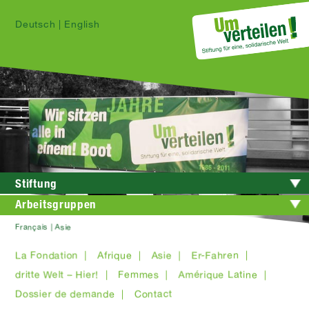
Deutsch
|
English
Stiftung
Arbeitsgruppen
Français | Asie
La Fondation |
Afrique |
Asie |
Er-Fahren |
dritte Welt – Hier! |
Femmes |
Amérique Latine |
Dossier de demande |
Contact